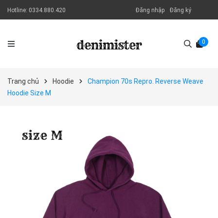
Hotline:
0334.880.420
Đăng nhập
Đăng ký
0
Trang chủ
Hoodie
Champion 70s Repro. Reverse Weave
Hoodie Size M