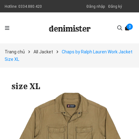
Hotline:
0334.880.420
Đăng nhập
Đăng ký
0
Trang chủ
All Jacket
Chaps by Ralph Lauren Work Jacket
Size XL