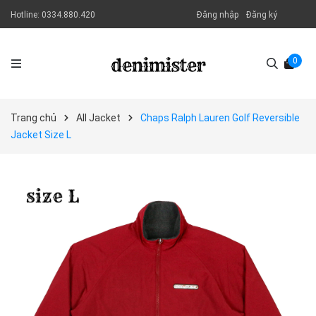
Hotline:
0334.880.420
Đăng nhập
Đăng ký
0
Trang chủ
All Jacket
Chaps Ralph Lauren Golf Reversible
Jacket Size L