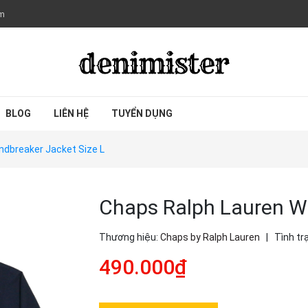
om
BLOG
LIÊN HỆ
TUYỂN DỤNG
ndbreaker Jacket Size L
Chaps Ralph Lauren Wi
Thương hiệu:
Chaps by Ralph Lauren
|
Tình tr
490.000₫