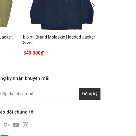
 Jacket
b.b.m. Brand Moleskin Hooded Jacket
West Heavens
Size L
Jacket Size L
540.000₫
440.000₫
ng ký nhận khuyến mãi
Đăng ký
eo dõi chúng tôi