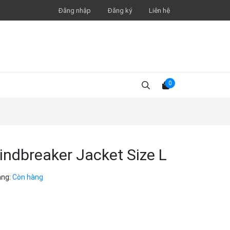
Đăng nhập
Đăng ký
Liên hệ
0
ndbreaker Jacket Size L
ạng:
Còn hàng