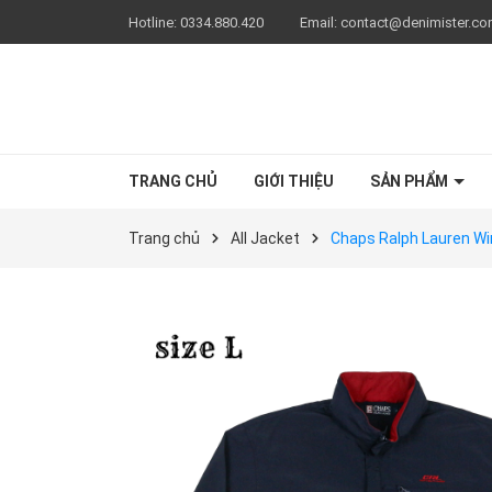
Hotline:
0334.880.420
Email:
contact@denimister.c
TRANG CHỦ
GIỚI THIỆU
SẢN PHẨM
Trang chủ
All Jacket
Chaps Ralph Lauren Wi