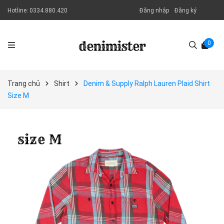
Hotline:
0334.880.420
Đăng nhập
Đăng ký
0
Trang chủ
Shirt
Denim & Supply Ralph Lauren Plaid Shirt
Size M