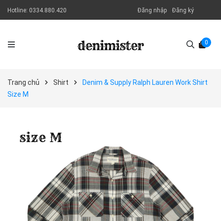
Hotline:
0334.880.420
Đăng nhập
Đăng ký
0
Trang chủ
Shirt
Denim & Supply Ralph Lauren Work Shirt
Size M