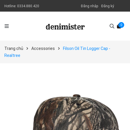
Hotline:
0334.880.420
Đăng nhập
Đăng ký
0
Trang chủ
Accessories
Filson Oil Tin Logger Cap -
Realtree