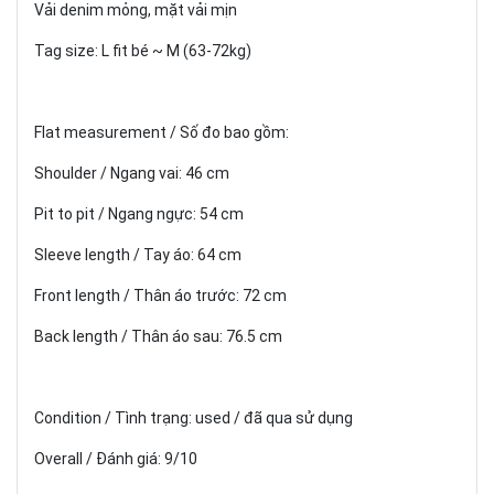
Vải denim mỏng, mặt vải mịn
Tag size: L fit bé ~ M (63-72kg)
Flat measurement / Số đo bao gồm:
Shoulder / Ngang vai: 46 cm
Pit to pit / Ngang ngực: 54 cm
Sleeve length / Tay áo: 64 cm
Front length / Thân áo trước: 72 cm
Back length / Thân áo sau: 76.5 cm
Condition / Tình trạng: used / đã qua sử dụng
Overall / Đánh giá: 9/10