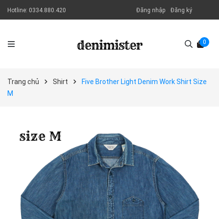
Hotline:
0334.880.420
Đăng nhập
Đăng ký
0
Trang chủ
Shirt
Five Brother Light Denim Work Shirt Size
M