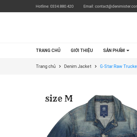
Hotline:
0334.880.420
Email:
contact@denimister.c
TRANG CHỦ
GIỚI THIỆU
SẢN PHẨM
Trang chủ
Denim Jacket
G-Star Raw Trucke