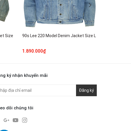
et Size
90s Lee 220 Model Denim Jacket Size L
80s Levi's U
Size XS
1.890.000₫
690.000₫
ng ký nhận khuyến mãi
Đăng ký
eo dõi chúng tôi