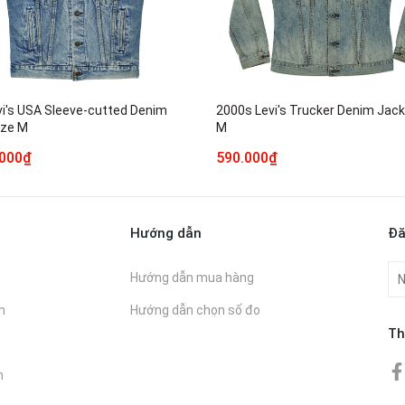
vi's USA Sleeve-cutted Denim
2000s Levi's Trucker Denim Jack
ize M
M
.000₫
590.000₫
Hướng dẫn
Đă
Hướng dẫn mua hàng
n
Hướng dẫn chọn số đo
Th
n