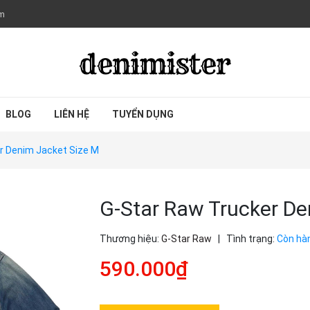
om
BLOG
LIÊN HỆ
TUYỂN DỤNG
r Denim Jacket Size M
G-Star Raw Trucker De
Thương hiệu:
G-Star Raw
|
Tình trạng:
Còn hà
590.000₫