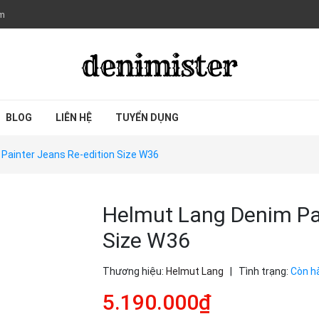
om
BLOG
LIÊN HỆ
TUYỂN DỤNG
Painter Jeans Re-edition Size W36
Helmut Lang Denim Pai
Size W36
Thương hiệu:
Helmut Lang
|
Tình trạng:
Còn h
5.190.000₫