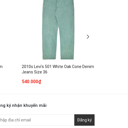
im
2010s Levi's 501 White Oak Cone Denim
Neighborhood
Jeans Size 36
Denim Jeans 
540.000₫
1.990.000₫
ng ký nhận khuyến mãi
Đăng ký