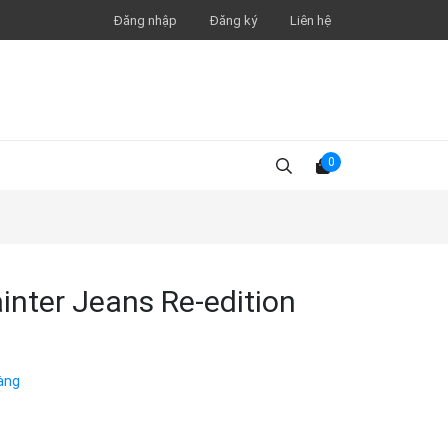
Đăng nhập
Đăng ký
Liên hệ
0
nter Jeans Re-edition
àng