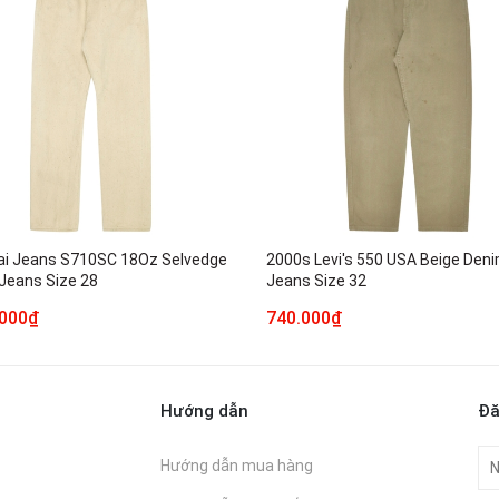
i Jeans S710SC 18Oz Selvedge
2000s Levi's 550 USA Beige Den
Jeans Size 28
Jeans Size 32
.000₫
740.000₫
Hướng dẫn
Đă
Hướng dẫn mua hàng