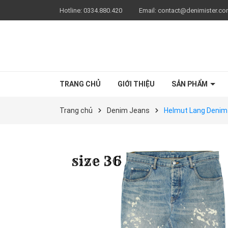
Hotline:
0334.880.420
Email:
contact@denimister.c
TRANG CHỦ
GIỚI THIỆU
SẢN PHẨM
Trang chủ
Denim Jeans
Helmut Lang Denim 