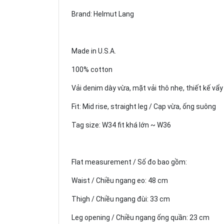
Brand: Helmut Lang
Made in U.S.A.
100% cotton
Vải denim dày vừa, mặt vải thô nhẹ, thiết kế vẩy
Fit: Mid rise, straight leg / Cạp vừa, ống suông
Tag size: W34 fit khá lớn ~ W36
Flat measurement / Số đo bao gồm:
Waist / Chiều ngang eo: 48 cm
Thigh / Chiều ngang đùi: 33 cm
Leg opening / Chiều ngang ống quần: 23 cm