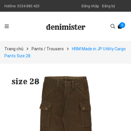
Hotline:
0334.880.420
Đăng nhập
Đăng ký
0
Trang chủ
Pants / Trousers
HRM Made in JP Utility Cargo
Pants Size 28