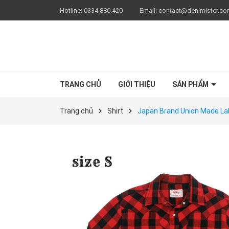
Hotline:
0334.880.420
Email:
contact@denimister.c
TRANG CHỦ
GIỚI THIỆU
SẢN PHẨM
Trang chủ
Shirt
Japan Brand Union Made Lab