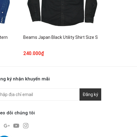
tern
Beams Japan Black Utility Shirt Size S
Beams Japan 
240.000₫
340.000₫
ng ký nhận khuyến mãi
Đăng ký
eo dõi chúng tôi