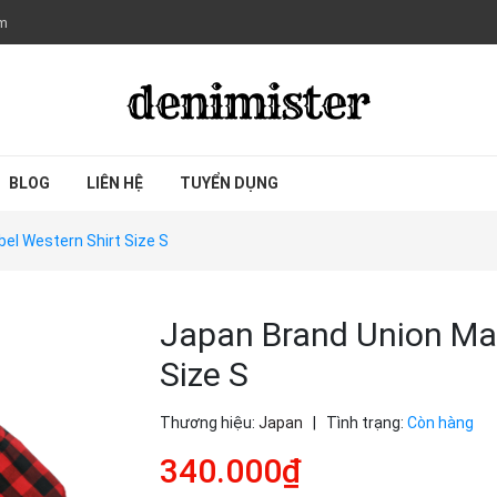
om
BLOG
LIÊN HỆ
TUYỂN DỤNG
el Western Shirt Size S
Japan Brand Union Mad
Size S
Thương hiệu:
Japan
|
Tình trạng:
Còn hàng
340.000₫