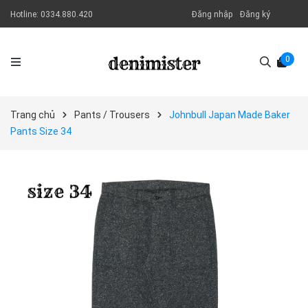
Hotline:
0334.880.420
Đăng nhập
Đăng ký
0
Trang chủ
Pants / Trousers
Johnbull Japan Made Baker
Pants Size 34