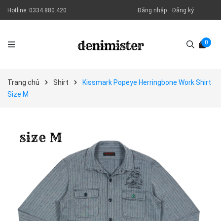
Hotline:
0334.880.420
Đăng nhập
Đăng ký
0
Trang chủ
Shirt
Kissmark Popeye Herringbone Work Shirt
Size M