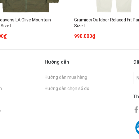
eavens LA Olive Mountain
Gramicci Outdoor Relaxed Fit Pa
 Size L
Size L
00₫
990.000₫
Hướng dẫn
Đă
Hướng dẫn mua hàng
n
Hướng dẫn chọn số đo
Th
n