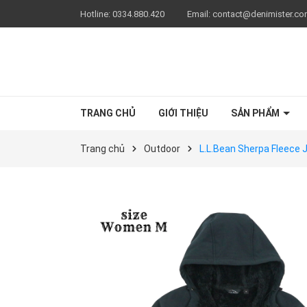
Hotline:
0334.880.420
Email:
contact@denimister.c
TRANG CHỦ
GIỚI THIỆU
SẢN PHẨM
Trang chủ
Outdoor
L.L.Bean Sherpa Fleece