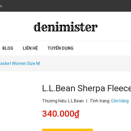
om
BLOG
LIÊN HỆ
TUYỂN DỤNG
 Jacket Women Size M
L.L.Bean Sherpa Flee
Thương hiệu:
L.L.Bean
|
Tình trạng:
Còn hàng
340.000₫