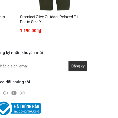
nts
Gramicci Olive Outdoor Relaxed Fit
mont-bell Ou
Pants Size XL
1.190.000₫
490.000₫
ng ký nhận khuyến mãi
Đăng ký
eo dõi chúng tôi