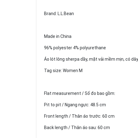
Brand: L.L.Bean
Made in China
96% polyester 4% polyurethane
Áo lót lông sherpa dầy, mặt vải mềm mịn, có dây
Tag size: Women M
Flat measurement / Số đo bao gồm:
Pit to pit / Ngang ngực: 48.5 cm
Front length / Thân áo trước: 60 cm
Back length / Thân áo sau: 60 cm