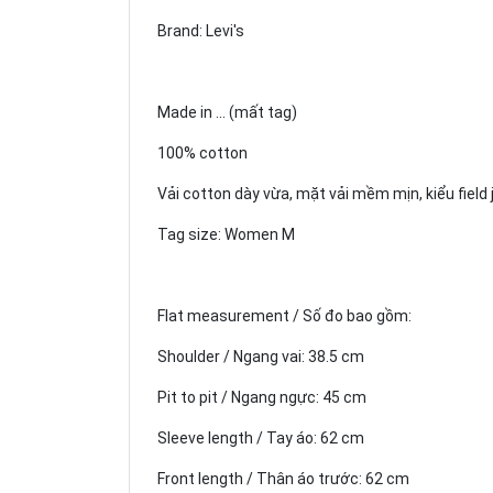
Brand: Levi's
Made in ... (mất tag)
100% cotton
Vải cotton dày vừa, mặt vải mềm mịn, kiểu field 
Tag size: Women M
Flat measurement / Số đo bao gồm:
Shoulder / Ngang vai: 38.5 cm
Pit to pit / Ngang ngực: 45 cm
Sleeve length / Tay áo: 62 cm
Front length / Thân áo trước: 62 cm