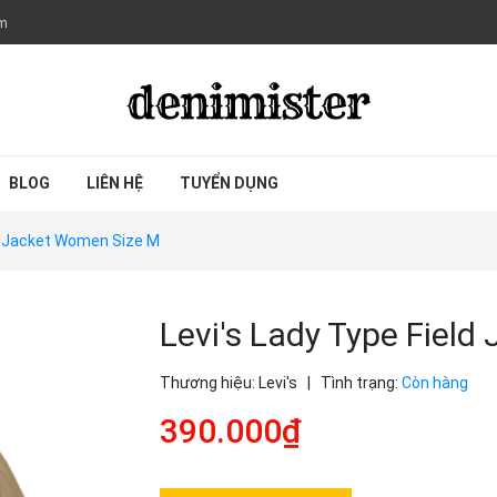
om
BLOG
LIÊN HỆ
TUYỂN DỤNG
ld Jacket Women Size M
Levi's Lady Type Fiel
Thương hiệu:
Levi's
|
Tình trạng:
Còn hàng
390.000₫