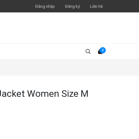
Đăng nhập
Đăng ký
Liên hệ
0
d Jacket Women Size M