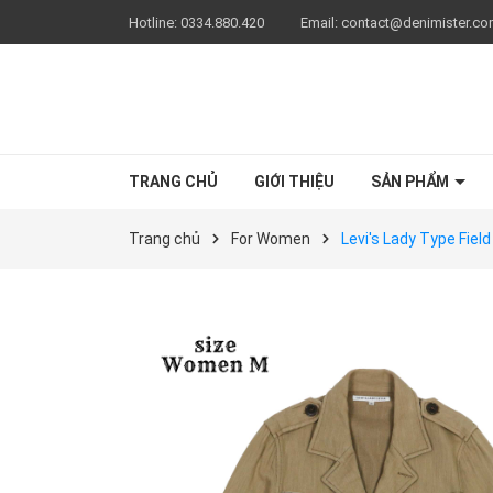
Hotline:
0334.880.420
Email:
contact@denimister.c
TRANG CHỦ
GIỚI THIỆU
SẢN PHẨM
Trang chủ
For Women
Levi's Lady Type Fie