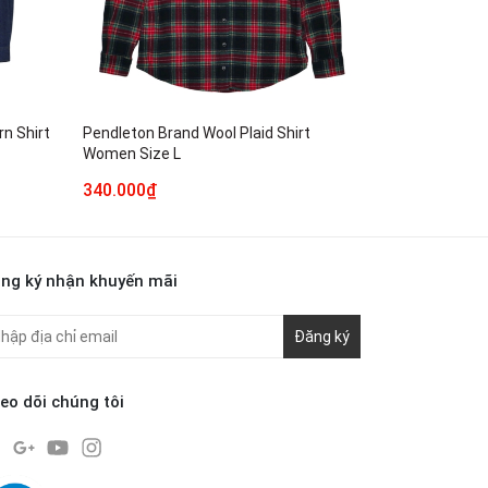
n Shirt
Pendleton Brand Wool Plaid Shirt
Lauren by Ral
Women Size L
Jacket Wome
340.000₫
540.000₫
ng ký nhận khuyến mãi
Đăng ký
eo dõi chúng tôi