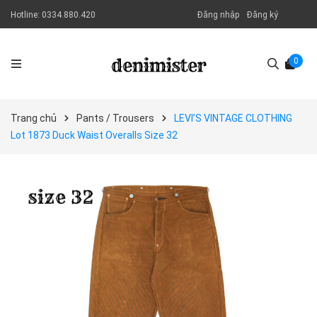
Hotline:
0334.880.420
Đăng nhập
Đăng ký
0
Trang chủ
Pants / Trousers
LEVI’S VINTAGE CLOTHING
Lot 1873 Duck Waist Overalls Size 32