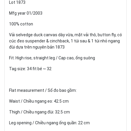
Lot 1873
Mfg year 01/2003
100% cotton
Vải selvedge duck canvas dày vừa, mặt vải thô, button fly, có
cúc đeo suspender & cinchback, 1 túi sau & 1 túi nhỏ ngang
đùi dựa trên nguyên bản 1873
Fit: High rise, straight leg / Cạp cao, ống suông
Tag size: 34 fit bé ~ 32
Flat measurement / Số đo bao gồm:
Waist / Chiều ngang eo: 42.5 cm
Thigh / Chiều ngang đùi: 32.5 cm
Leg opening / Chiều ngang ống quần: 22 cm