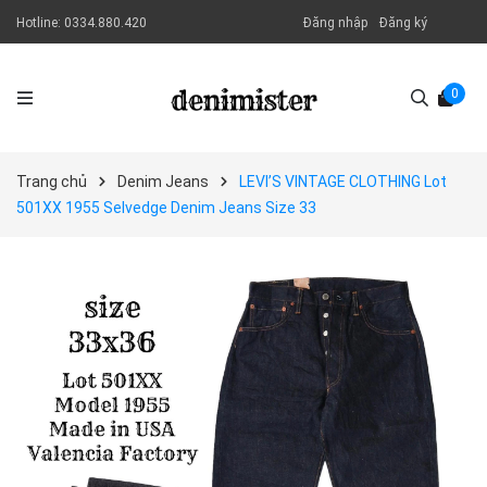
Hotline:
0334.880.420
Đăng nhập
Đăng ký
0
Trang chủ
Denim Jeans
LEVI’S VINTAGE CLOTHING Lot
501XX 1955 Selvedge Denim Jeans Size 33