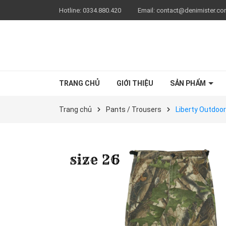
Hotline:
0334.880.420
Email:
contact@denimister.c
TRANG CHỦ
GIỚI THIỆU
SẢN PHẨM
Trang chủ
Pants / Trousers
Liberty Outdoor