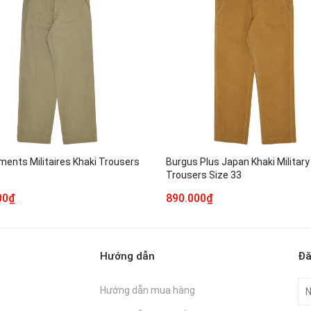
ments Militaires Khaki Trousers
Burgus Plus Japan Khaki Military
0
Trousers Size 33
00₫
890.000₫
Hướng dẫn
Đă
Hướng dẫn mua hàng