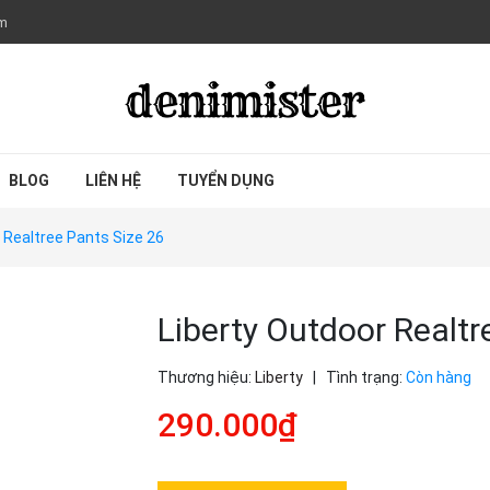
om
BLOG
LIÊN HỆ
TUYỂN DỤNG
 Realtree Pants Size 26
Liberty Outdoor Realtr
Thương hiệu:
Liberty
|
Tình trạng:
Còn hàng
290.000₫