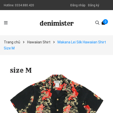
Hotline:
0334.880.420
Đăng nhập
Đăng ký
0
Trang chủ
Hawaiian Shirt
Makana Lei Silk Hawaiian Shirt
Size M