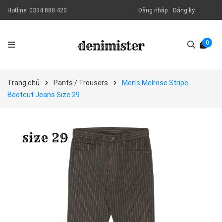
Hotline:
0334.880.420
Đăng nhập
Đăng ký
0
Trang chủ
Pants / Trousers
Men's Melrose Stripe
Bootcut Jeans Size 29