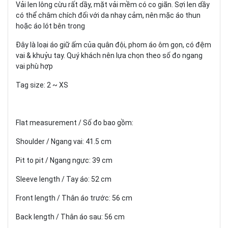
Vải len lông cừu rất dầy, mặt vải mềm có co giãn. Sợi len dầy
có thể châm chích đối với da nhạy cảm, nên mặc áo thun
hoặc áo lót bên trong
Đây là loại áo giữ ấm của quân đội, phom áo ôm gọn, có đệm
vai & khuỷu tay. Quý khách nên lựa chọn theo số đo ngang
vai phù hợp
Tag size: 2 ~ XS
Flat measurement / Số đo bao gồm:
Shoulder / Ngang vai: 41.5 cm
Pit to pit / Ngang ngực: 39 cm
Sleeve length / Tay áo: 52 cm
Front length / Thân áo trước: 56 cm
Back length / Thân áo sau: 56 cm