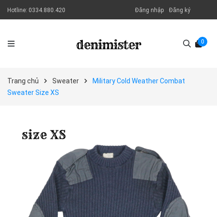
Hotline:
0334.880.420
Đăng nhập
Đăng ký
0
Trang chủ
Sweater
Military Cold Weather Combat
Sweater Size XS