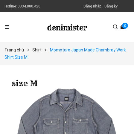
Hotline:
0334.880.420
Đăng nhập
Đăng ký
0
Trang chủ
Shirt
Momotaro Japan Made Chambray Work
Shirt Size M