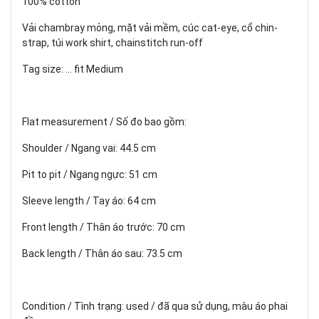
100% cotton
Vải chambray mỏng, mặt vải mềm, cúc cat-eye, cổ chin-
strap, túi work shirt, chainstitch run-off
Tag size: ... fit Medium
Flat measurement / Số đo bao gồm:
Shoulder / Ngang vai: 44.5 cm
Pit to pit / Ngang ngực: 51 cm
Sleeve length / Tay áo: 64 cm
Front length / Thân áo trước: 70 cm
Back length / Thân áo sau: 73.5 cm
Condition / Tình trạng: used / đã qua sử dụng, màu áo phai