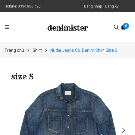
Hotline:
0334.880.420
Đăng nhập
Đăng ký
0
Trang chủ
Shirt
Nudie Jeans Co. Denim Shirt Size S