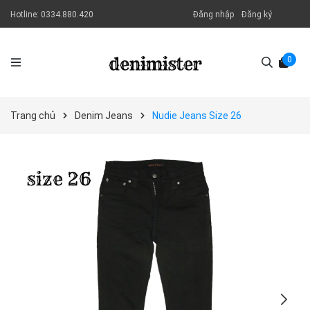
Hotline:
0334.880.420
Đăng nhập
Đăng ký
0
Trang chủ
Denim Jeans
Nudie Jeans Size 26