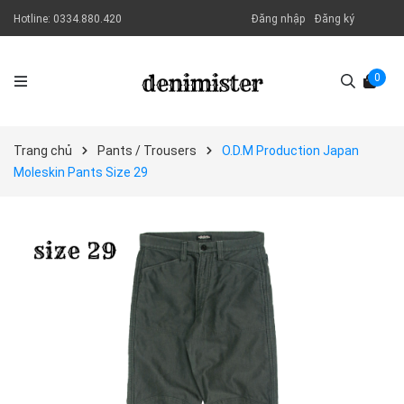
Hotline:
0334.880.420
Đăng nhập
Đăng ký
0
Trang chủ
Pants / Trousers
O.D.M Production Japan
Moleskin Pants Size 29