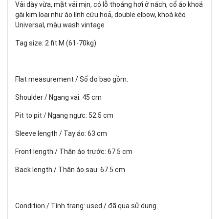
Vải dày vừa, mặt vải mịn, có lỗ thoáng hơi ở nách, cổ áo khoá
gài kim loại như áo lính cứu hoả, double elbow, khoá kéo
Universal, màu wash vintage
Tag size: 2 fit M (61-70kg)
Flat measurement / Số đo bao gồm:
Shoulder / Ngang vai: 45 cm
Pit to pit / Ngang ngực: 52.5 cm
Sleeve length / Tay áo: 63 cm
Front length / Thân áo trước: 67.5 cm
Back length / Thân áo sau: 67.5 cm
Condition / Tình trạng: used / đã qua sử dụng