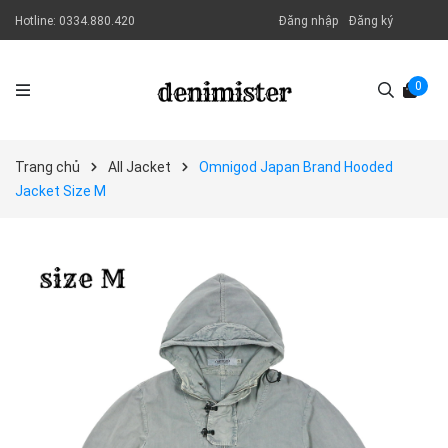
Hotline:
0334.880.420
Đăng nhập
Đăng ký
0
Trang chủ
All Jacket
Omnigod Japan Brand Hooded
Jacket Size M