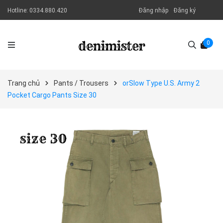
Hotline:
0334.880.420
Đăng nhập
Đăng ký
0
Trang chủ
Pants / Trousers
orSlow Type U.S. Army 2
Pocket Cargo Pants Size 30