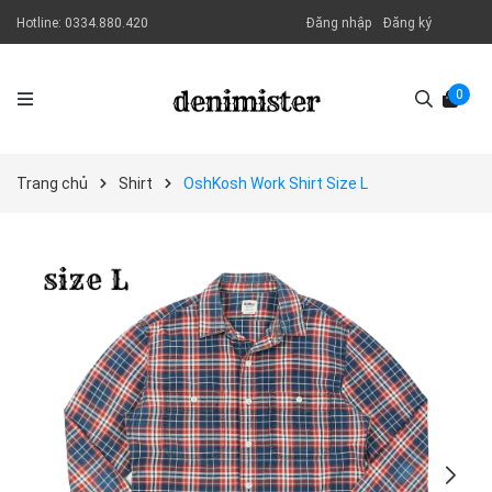
Hotline:
0334.880.420
Đăng nhập
Đăng ký
0
Trang chủ
Shirt
OshKosh Work Shirt Size L