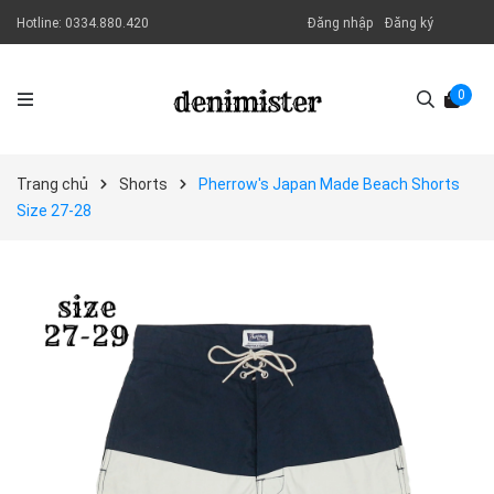
Hotline:
0334.880.420
Đăng nhập
Đăng ký
0
Trang chủ
Shorts
Pherrow's Japan Made Beach Shorts
Size 27-28