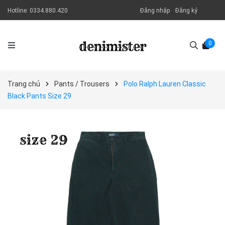
Hotline:
0334.880.420
Đăng nhập
Đăng ký
0
Trang chủ
Pants / Trousers
Polo Ralph Lauren Classic
Black Pants Size 29