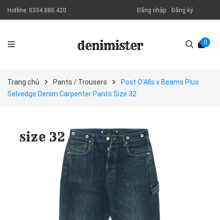
Hotline:
0334.880.420
Đăng nhập
Đăng ký
0
Trang chủ
Pants / Trousers
Post O’Alls x Beams Plus
Selvedge Denim Carpenter Pants Size 32