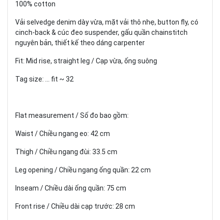
100% cotton
Vải selvedge denim dày vừa, mặt vải thô nhẹ, button fly, có
cinch-back & cúc đeo suspender, gấu quần chainstitch
nguyên bản, thiết kế theo dáng carpenter
Fit: Mid rise, straight leg / Cạp vừa, ống suông
Tag size: ... fit ~ 32
Flat measurement / Số đo bao gồm:
Waist / Chiều ngang eo: 42 cm
Thigh / Chiều ngang đùi: 33.5 cm
Leg opening / Chiều ngang ống quần: 22 cm
Inseam / Chiều dài ống quần: 75 cm
Front rise / Chiều dài cạp trước: 28 cm