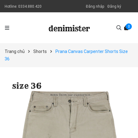
Hotline:
0334.880.420
Đăng nhập
Đăng ký
0
Trang chủ
Shorts
Prana Canvas Carpenter Shorts Size
36