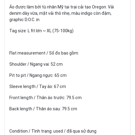
Áo được làm bởi tù nhân Mỹ tại trại cải tạo Oregon. Vải
denim dày vừa, mặt vải thô nhẹ, màu indigo còn đậm,
graphic D.O.C. in
Tag size: L fit lớn ~ XL (75-100kg)
Flat measurement / Số đo bao gồm:
Shoulder / Ngang vai: 52 cm
Pit to pit / Ngang ngực: 65 cm
Sleeve length / Tay áo: 67 cm
Front length / Thân áo trước: 79.5 cm
Back length / Thân áo sau: 79.5 cm
Condition / Tình trạng: used / đã qua sử dụng