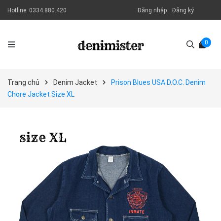
Hotline:
0334.880.420
Đăng nhập
Đăng ký
0
Trang chủ
Denim Jacket
Prison Blues USA D.O.C. Denim
Chore Jacket Size XL