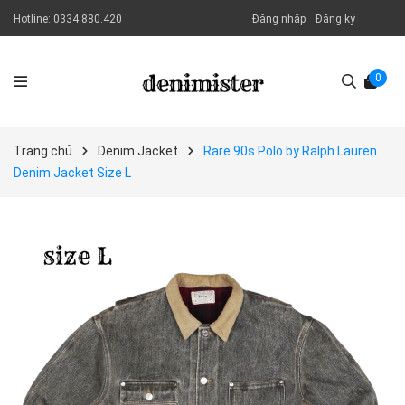
Hotline:
0334.880.420
Đăng nhập
Đăng ký
0
Trang chủ
Denim Jacket
Rare 90s Polo by Ralph Lauren
Denim Jacket Size L