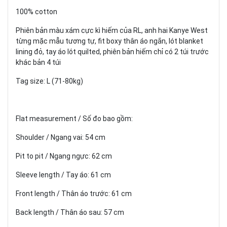
100% cotton
Phiên bản màu xám cực kì hiếm của RL, anh hai Kanye West
từng mặc mẫu tương tự, fit boxy thân áo ngắn, lót blanket
lining đỏ, tay áo lót quilted, phiên bản hiếm chỉ có 2 túi trước
khác bản 4 túi
Tag size: L (71-80kg)
Flat measurement / Số đo bao gồm:
Shoulder / Ngang vai: 54 cm
Pit to pit / Ngang ngực: 62 cm
Sleeve length / Tay áo: 61 cm
Front length / Thân áo trước: 61 cm
Back length / Thân áo sau: 57 cm