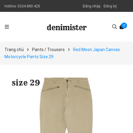
Hotline:
0334.880.420
Đăng nhập
Đăng ký
0
Trang chủ
Pants / Trousers
Red Moon Japan Canvas
Motorcycle Pants Size 29