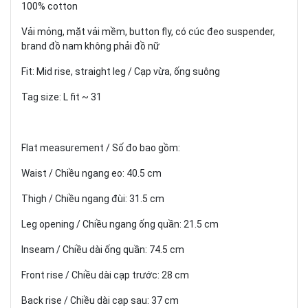
100% cotton
Vải mỏng, mặt vải mềm, button fly, có cúc đeo suspender,
brand đồ nam không phải đồ nữ
Fit: Mid rise, straight leg / Cạp vừa, ống suông
Tag size: L fit ~ 31
Flat measurement / Số đo bao gồm:
Waist / Chiều ngang eo: 40.5 cm
Thigh / Chiều ngang đùi: 31.5 cm
Leg opening / Chiều ngang ống quần: 21.5 cm
Inseam / Chiều dài ống quần: 74.5 cm
Front rise / Chiều dài cạp trước: 28 cm
Back rise / Chiều dài cạp sau: 37 cm