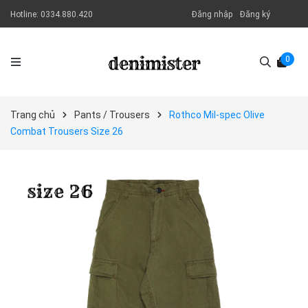
Hotline:
0334.880.420
Đăng nhập
Đăng ký
0
Trang chủ
Pants / Trousers
Rothco Mil-spec Olive
Combat Trousers Size 26