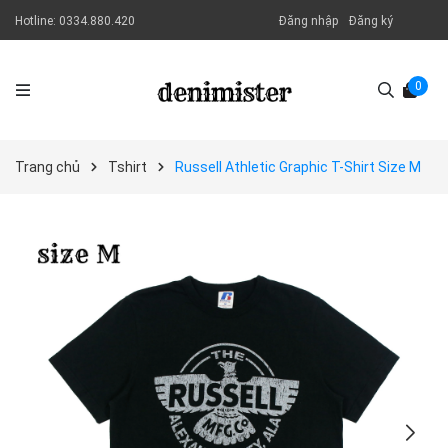
Hotline:
0334.880.420
Đăng nhập
Đăng ký
0
Trang chủ
Tshirt
Russell Athletic Graphic T-Shirt Size M