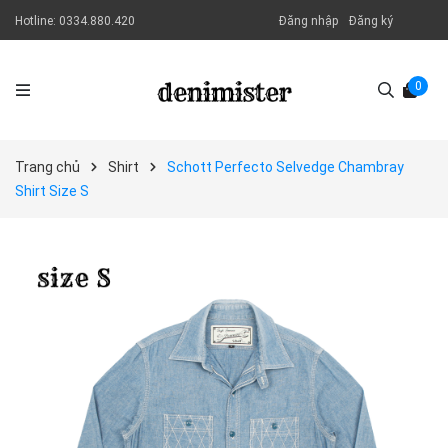
Hotline:
0334.880.420
Đăng nhập
Đăng ký
0
Trang chủ
Shirt
Schott Perfecto Selvedge Chambray
Shirt Size S