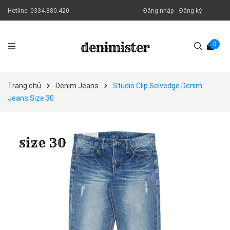
Hotline:
0334.880.420
Đăng nhập
Đăng ký
0
Trang chủ
Denim Jeans
Studio Clip Selvedge Denim
Jeans Size 30