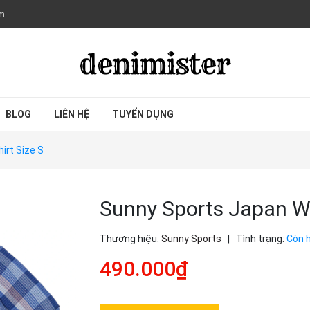
om
BLOG
LIÊN HỆ
TUYỂN DỤNG
irt Size S
Sunny Sports Japan Wo
Thương hiệu:
Sunny Sports
|
Tình trạng:
Còn 
490.000₫