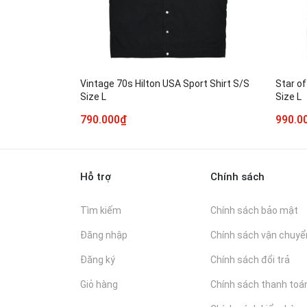
Vintage 70s Hilton USA Sport Shirt S/S
Star of
Size L
Size L
790.000₫
990.0
Hỗ trợ
Chính sách
Tìm kiếm
Chính sách bảo mật
Đăng nhập
Chính sách vận chuyể
Đăng ký
Chính sách đổi trả
Giỏ hàng
Chính sách thanh toá