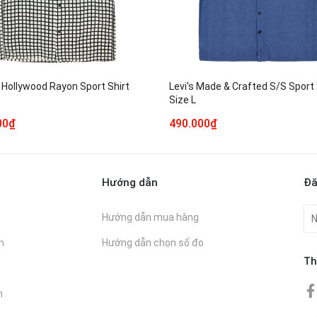
 Hollywood Rayon Sport Shirt
Levi's Made & Crafted S/S Sport 
Size L
00₫
490.000₫
Hướng dẫn
Đă
Hướng dẫn mua hàng
n
Hướng dẫn chọn số đo
Th
n