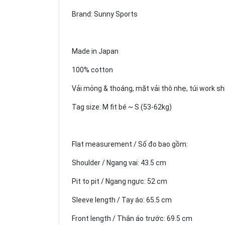
Brand: Sunny Sports
Made in Japan
100% cotton
Vải mỏng & thoáng, mặt vải thô nhẹ, túi work shi
Tag size: M fit bé ~ S (53-62kg)
Flat measurement / Số đo bao gồm:
Shoulder / Ngang vai: 43.5 cm
Pit to pit / Ngang ngực: 52 cm
Sleeve length / Tay áo: 65.5 cm
Front length / Thân áo trước: 69.5 cm