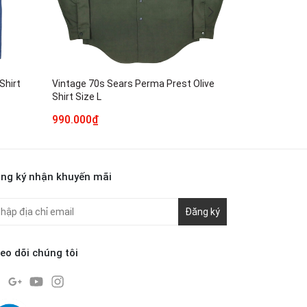
Shirt
Vintage 70s Sears Perma Prest Olive
45rpm 45R Ma
Shirt Size L
Size L
990.000₫
890.000₫
ng ký nhận khuyến mãi
Đăng ký
eo dõi chúng tôi