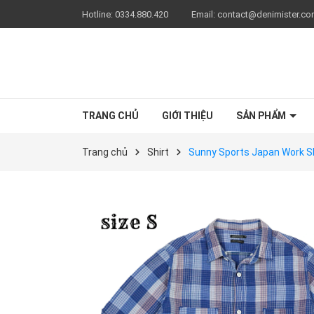
Hotline:
0334.880.420
Email:
contact@denimister.c
TRANG CHỦ
GIỚI THIỆU
SẢN PHẨM
Trang chủ
Shirt
Sunny Sports Japan Work Sh