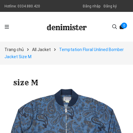
Hotline:
0334.880.420
Đăng nhập
Đăng ký
0
Trang chủ
All Jacket
Temptation Floral Unlined Bomber
Jacket Size M