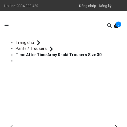
Hotline:
0334.880.420
Đăng nhập
Đăng ký
0
Trang chủ
Pants / Trousers
Time After Time Army Khaki Trousers Size 30