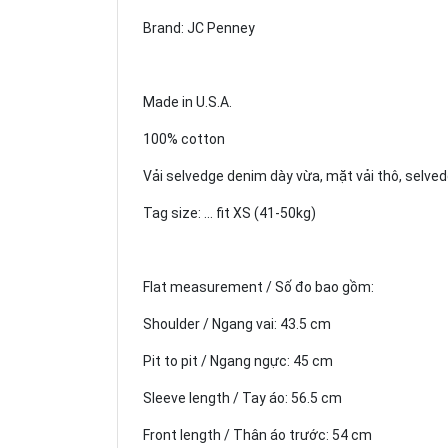
Brand: JC Penney
Made in U.S.A.
100% cotton
Vải selvedge denim dày vừa, mặt vải thô, selved
Tag size: ... fit XS (41-50kg)
Flat measurement / Số đo bao gồm:
Shoulder / Ngang vai: 43.5 cm
Pit to pit / Ngang ngực: 45 cm
Sleeve length / Tay áo: 56.5 cm
Front length / Thân áo trước: 54 cm