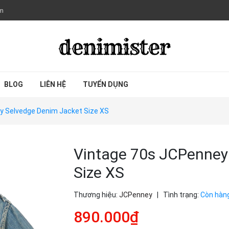
om
BLOG
LIÊN HỆ
TUYỂN DỤNG
y Selvedge Denim Jacket Size XS
Vintage 70s JCPenney
Size XS
Thương hiệu:
JCPenney
|
Tình trạng:
Còn hàn
890.000₫