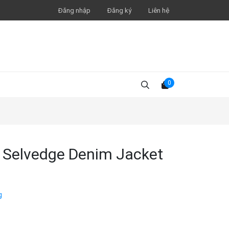
Đăng nhập
Đăng ký
Liên hệ
0
 Selvedge Denim Jacket
g