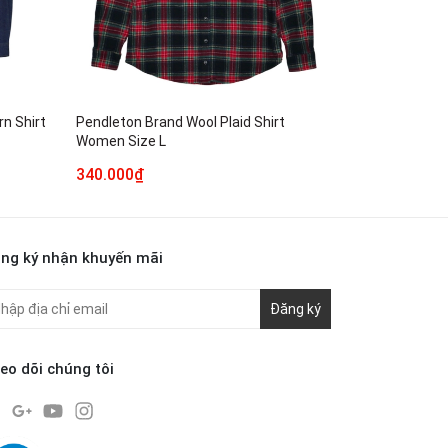
n Shirt
Pendleton Brand Wool Plaid Shirt
Lauren by Ral
Women Size L
Jacket Wome
340.000₫
540.000₫
ng ký nhận khuyến mãi
Đăng ký
eo dõi chúng tôi