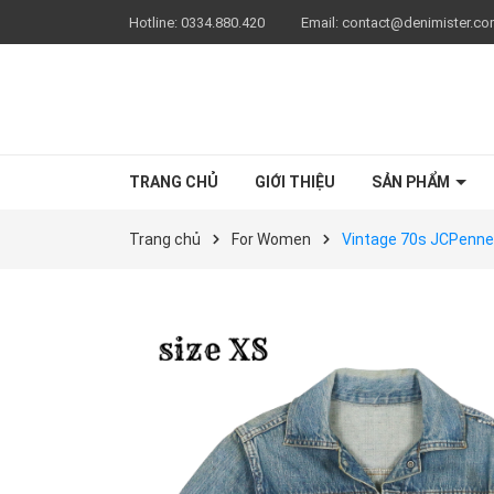
Hotline:
0334.880.420
Email:
contact@denimister.c
TRANG CHỦ
GIỚI THIỆU
SẢN PHẨM
Trang chủ
For Women
Vintage 70s JCPenne