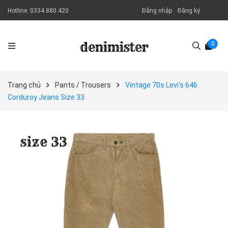
Hotline:
0334.880.420
Đăng nhập
Đăng ký
0
Trang chủ
Pants / Trousers
Vintage 70s Levi's 646
Corduroy Jeans Size 33