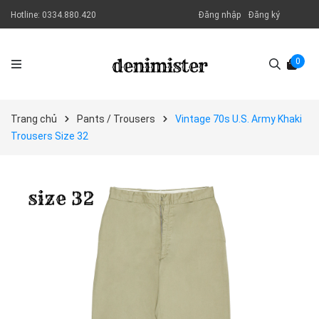
Hotline:
0334.880.420
Đăng nhập
Đăng ký
0
Trang chủ
Pants / Trousers
Vintage 70s U.S. Army Khaki
Trousers Size 32