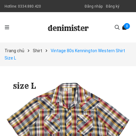
Hotline:
0334.880.420
Đăng nhập
Đăng ký
0
Trang chủ
Shirt
Vintage 80s Kennington Western Shirt
Size L