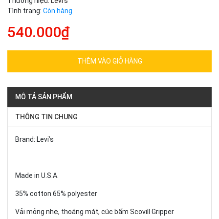
Thương hiệu:
Levi's
Tình trạng:
Còn hàng
540.000₫
THÊM VÀO GIỎ HÀNG
MÔ TẢ SẢN PHẨM
THÔNG TIN CHUNG
Brand: Levi’s
Made in U.S.A.
35% cotton 65% polyester
Vải mỏng nhẹ, thoáng mát, cúc bấm Scovill Gripper