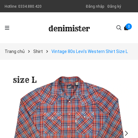
Hotline:
0334.880.420
Đăng nhập
Đăng ký
0
Trang chủ
Shirt
Vintage 80s Levi’s Western Shirt Size L