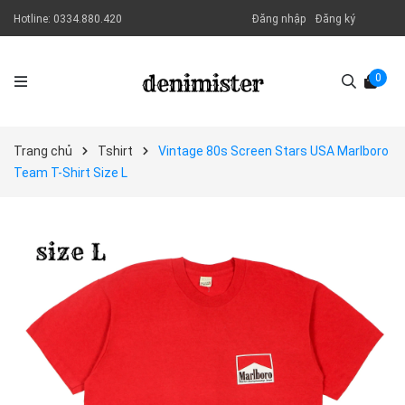
Hotline:
0334.880.420
Đăng nhập
Đăng ký
0
Trang chủ
Tshirt
Vintage 80s Screen Stars USA Marlboro
Team T-Shirt Size L